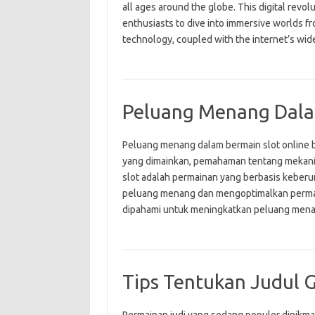
all ages around the globe. This digital revo
enthusiasts to dive into immersive worlds f
technology, coupled with the internet’s w
Peluang Menang Dala
Peluang menang dalam bermain slot online b
yang dimainkan, pemahaman tentang mekanis
slot adalah permainan yang berbasis keber
peluang menang dan mengoptimalkan permain
dipahami untuk meningkatkan peluang me
Tips Tentukan Judul 