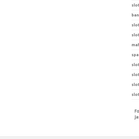
slo
ban
slo
slo
ma
sp
slo
slo
slo
slo
Fo
ja