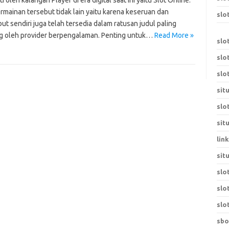
oleh kalangan Player di era digital saat ini yaitu Slot Online.
mainan tersebut tidak lain yaitu karena keseruan dan
slo
t sendiri juga telah tersedia dalam ratusan judul paling
g oleh provider berpengalaman. Penting untuk…
Read More »
slo
slo
slo
sit
slo
sit
lin
sit
slo
slo
slo
sbo