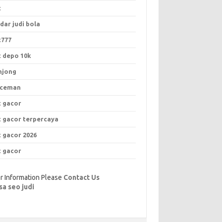
t
dar judi bola
t777
t depo 10k
hjong
aceman
t gacor
t gacor terpercaya
t gacor 2026
t gacor
r Information Please
Contact Us
sa seo judi