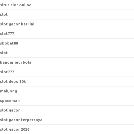
situs slot online
slot
slot gacor hari ini
slot777
sbobet88
slot
bandar judi bola
slot777
slot depo 10k
mahjong
spaceman
slot gacor
slot gacor terpercaya
slot gacor 2026