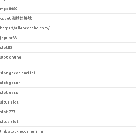
mpo8080
csbet 潮勝娛樂城
https://allenrothhq.com/
jaguar33
slot88
slot online
slot gacor hari ini
slot gacor
slot gacor
situs slot
slot 777
situs slot
link slot gacor hari ini