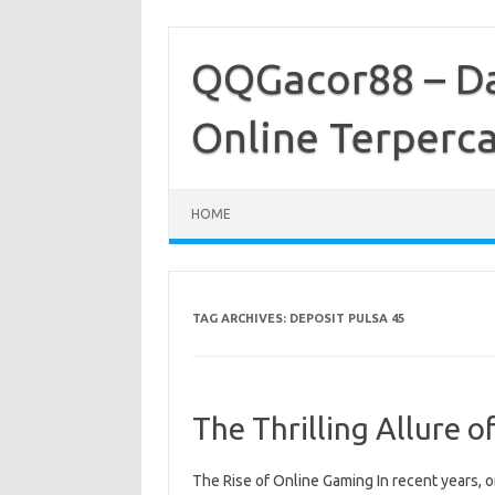
Skip
to
content
QQGacor88 – Daf
Online Terperc
HOME
TAG ARCHIVES:
DEPOSIT PULSA 45
The Thrilling Allure 
The Rise of Online Gaming In recent years, o