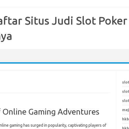
tar Situs Judi Slot Poker
aya
slo
slo
slo
of Online Gaming Adventures
mej
hk
nline gaming has surged in popularity, captivating players of
hk