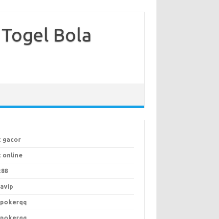
 Togel Bola
t gacor
t online
t88
avip
bpokerqq
bpokerqq