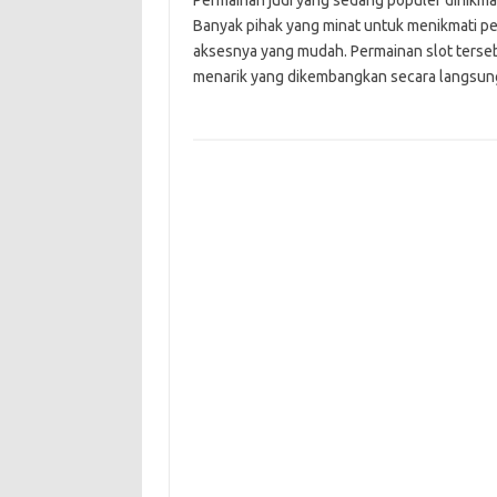
Permainan judi yang sedang populer dinikmati 
Banyak pihak yang minat untuk menikmati per
aksesnya yang mudah. Permainan slot tersebu
menarik yang dikembangkan secara langsun