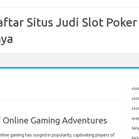
tar Situs Judi Slot Poker
aya
slo
slo
slo
of Online Gaming Adventures
mej
hk
nline gaming has surged in popularity, captivating players of
hk