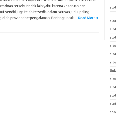
oleh kalangan Player di era digital saat ini yaitu Slot Online.
mainan tersebut tidak lain yaitu karena keseruan dan
slo
t sendiri juga telah tersedia dalam ratusan judul paling
g oleh provider berpengalaman. Penting untuk…
Read More »
slo
slo
slo
sit
slo
sit
lin
sit
slo
slo
slo
sbo