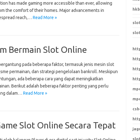
lution has made gaming more accessible than ever, allowing
hk
rom the comfort of their homes. Major advancements in
idespread reach,…
Read More »
slo
slo
m Bermain Slot Online
htt
htt
ergantung pada beberapa faktor, termasuk jenis mesin slot
htt
me permainan, dan strategi pengelolaan bankroll. Meskipun
untungan, ada beberapa cara yang dapat meningkatkan
htt
an. Berikut adalah beberapa faktor penting yang perlu
mp
nang dalam…
Read More »
mp
cs
htt
Game Slot Online Secara Tepat
jag
slo