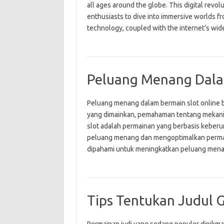
all ages around the globe. This digital revo
enthusiasts to dive into immersive worlds f
technology, coupled with the internet’s w
Peluang Menang Dala
Peluang menang dalam bermain slot online b
yang dimainkan, pemahaman tentang mekanis
slot adalah permainan yang berbasis keber
peluang menang dan mengoptimalkan permain
dipahami untuk meningkatkan peluang me
Tips Tentukan Judul 