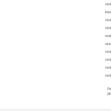
slo
ban
slo
slo
ma
sp
slo
slo
slo
slo
Fo
ja