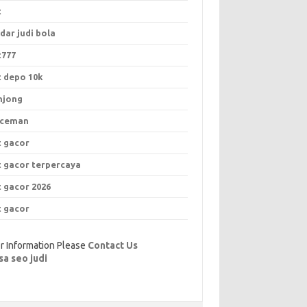
t
dar judi bola
t777
t depo 10k
hjong
aceman
t gacor
t gacor terpercaya
t gacor 2026
t gacor
r Information Please
Contact Us
sa seo judi