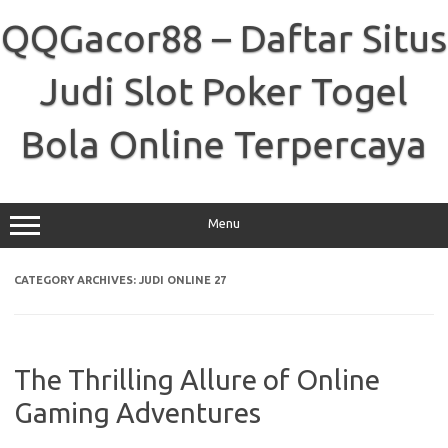
Skip
to
QQGacor88 – Daftar Situs
content
Judi Slot Poker Togel
Bola Online Terpercaya
Menu
CATEGORY ARCHIVES:
JUDI ONLINE 27
The Thrilling Allure of Online
Gaming Adventures