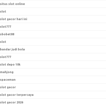
situs slot online
slot
slot gacor hari ini
slot777
sbobet88
slot
bandar judi bola
slot777
slot depo 10k
mahjong
spaceman
slot gacor
slot gacor terpercaya
slot gacor 2026