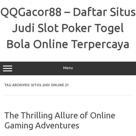
Skip
to
QQGacor88 – Daftar Situs
content
Judi Slot Poker Togel
Bola Online Terpercaya
Menu
TAG ARCHIVES:
SITUS JUDI ONLINE 21
The Thrilling Allure of Online
Gaming Adventures