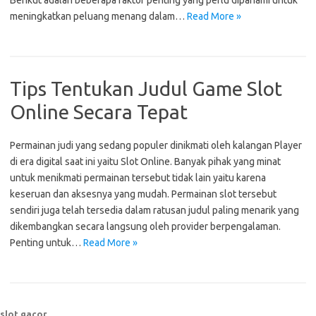
Berikut adalah beberapa faktor penting yang perlu dipahami untuk
meningkatkan peluang menang dalam…
Read More »
Tips Tentukan Judul Game Slot
Online Secara Tepat
Permainan judi yang sedang populer dinikmati oleh kalangan Player
di era digital saat ini yaitu Slot Online. Banyak pihak yang minat
untuk menikmati permainan tersebut tidak lain yaitu karena
keseruan dan aksesnya yang mudah. Permainan slot tersebut
sendiri juga telah tersedia dalam ratusan judul paling menarik yang
dikembangkan secara langsung oleh provider berpengalaman.
Penting untuk…
Read More »
slot gacor