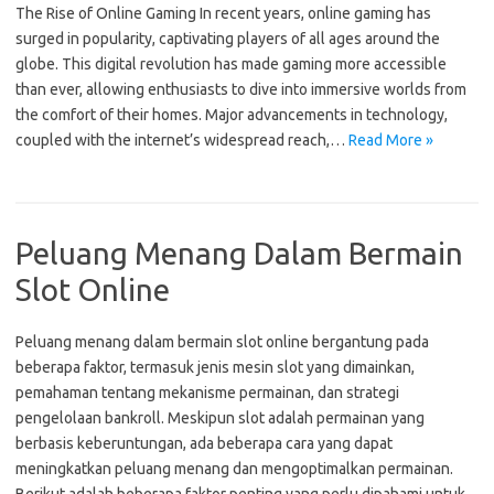
The Rise of Online Gaming In recent years, online gaming has
surged in popularity, captivating players of all ages around the
globe. This digital revolution has made gaming more accessible
than ever, allowing enthusiasts to dive into immersive worlds from
the comfort of their homes. Major advancements in technology,
coupled with the internet’s widespread reach,…
Read More »
Peluang Menang Dalam Bermain
Slot Online
Peluang menang dalam bermain slot online bergantung pada
beberapa faktor, termasuk jenis mesin slot yang dimainkan,
pemahaman tentang mekanisme permainan, dan strategi
pengelolaan bankroll. Meskipun slot adalah permainan yang
berbasis keberuntungan, ada beberapa cara yang dapat
meningkatkan peluang menang dan mengoptimalkan permainan.