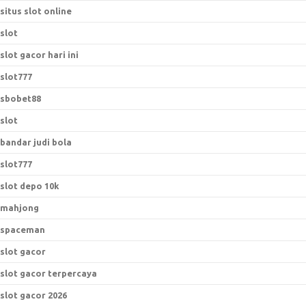
situs slot online
slot
slot gacor hari ini
slot777
sbobet88
slot
bandar judi bola
slot777
slot depo 10k
mahjong
spaceman
slot gacor
slot gacor terpercaya
slot gacor 2026