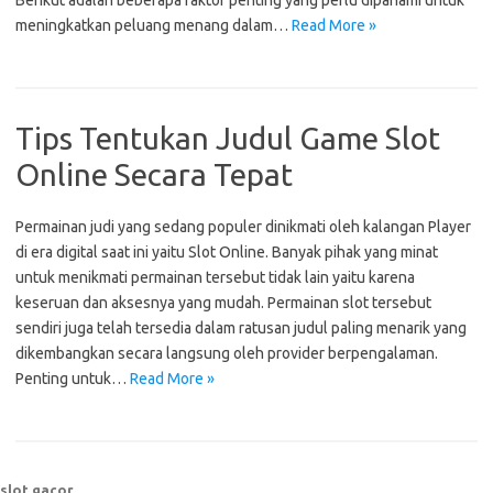
Berikut adalah beberapa faktor penting yang perlu dipahami untuk
meningkatkan peluang menang dalam…
Read More »
Tips Tentukan Judul Game Slot
Online Secara Tepat
Permainan judi yang sedang populer dinikmati oleh kalangan Player
di era digital saat ini yaitu Slot Online. Banyak pihak yang minat
untuk menikmati permainan tersebut tidak lain yaitu karena
keseruan dan aksesnya yang mudah. Permainan slot tersebut
sendiri juga telah tersedia dalam ratusan judul paling menarik yang
dikembangkan secara langsung oleh provider berpengalaman.
Penting untuk…
Read More »
slot gacor