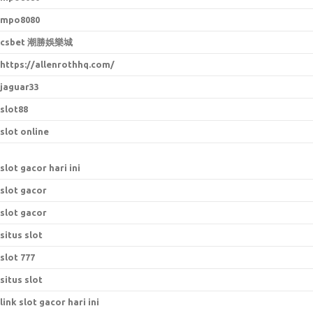
mpo8080
csbet 潮勝娛樂城
https://allenrothhq.com/
jaguar33
slot88
slot online
slot gacor hari ini
slot gacor
slot gacor
situs slot
slot 777
situs slot
link slot gacor hari ini