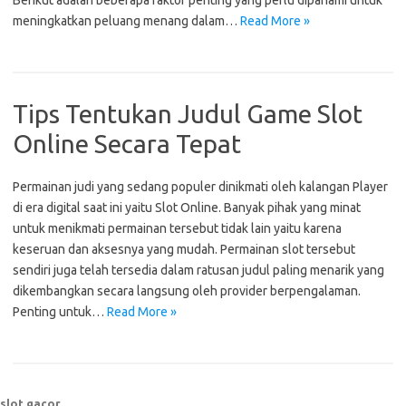
Berikut adalah beberapa faktor penting yang perlu dipahami untuk
meningkatkan peluang menang dalam…
Read More »
Tips Tentukan Judul Game Slot
Online Secara Tepat
Permainan judi yang sedang populer dinikmati oleh kalangan Player
di era digital saat ini yaitu Slot Online. Banyak pihak yang minat
untuk menikmati permainan tersebut tidak lain yaitu karena
keseruan dan aksesnya yang mudah. Permainan slot tersebut
sendiri juga telah tersedia dalam ratusan judul paling menarik yang
dikembangkan secara langsung oleh provider berpengalaman.
Penting untuk…
Read More »
slot gacor