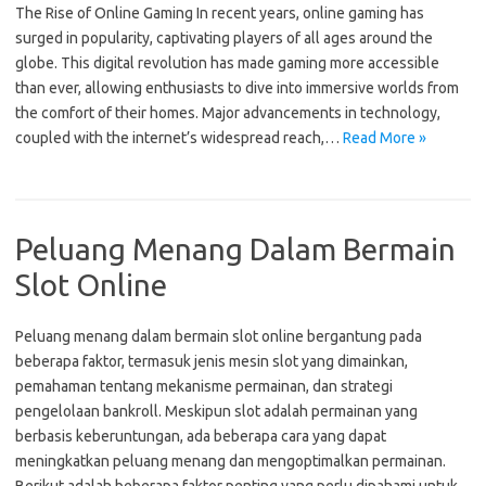
The Rise of Online Gaming In recent years, online gaming has
surged in popularity, captivating players of all ages around the
globe. This digital revolution has made gaming more accessible
than ever, allowing enthusiasts to dive into immersive worlds from
the comfort of their homes. Major advancements in technology,
coupled with the internet’s widespread reach,…
Read More »
Peluang Menang Dalam Bermain
Slot Online
Peluang menang dalam bermain slot online bergantung pada
beberapa faktor, termasuk jenis mesin slot yang dimainkan,
pemahaman tentang mekanisme permainan, dan strategi
pengelolaan bankroll. Meskipun slot adalah permainan yang
berbasis keberuntungan, ada beberapa cara yang dapat
meningkatkan peluang menang dan mengoptimalkan permainan.