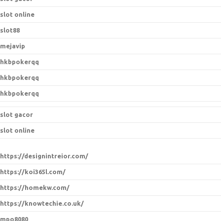
slot online
slot88
mejavip
hkbpokerqq
hkbpokerqq
hkbpokerqq
slot gacor
slot online
https://designintreior.com/
https://koi365l.com/
https://homekw.com/
https://knowtechie.co.uk/
mpo8080