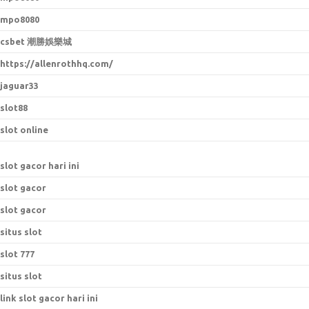
mpo8080
csbet 潮勝娛樂城
https://allenrothhq.com/
jaguar33
slot88
slot online
slot gacor hari ini
slot gacor
slot gacor
situs slot
slot 777
situs slot
link slot gacor hari ini