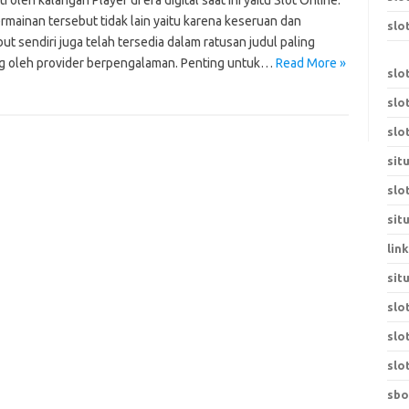
oleh kalangan Player di era digital saat ini yaitu Slot Online.
mainan tersebut tidak lain yaitu karena keseruan dan
slo
t sendiri juga telah tersedia dalam ratusan judul paling
g oleh provider berpengalaman. Penting untuk…
Read More »
slo
slo
slo
sit
slo
sit
lin
sit
slo
slo
slo
sbo