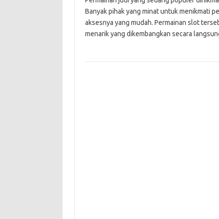
Permainan judi yang sedang populer dinikmati 
Banyak pihak yang minat untuk menikmati per
aksesnya yang mudah. Permainan slot tersebu
menarik yang dikembangkan secara langsun