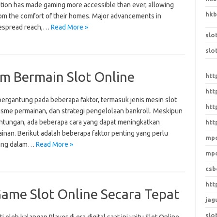
lution has made gaming more accessible than ever, allowing
hk
rom the comfort of their homes. Major advancements in
idespread reach,…
Read More »
slo
slo
m Bermain Slot Online
htt
htt
ergantung pada beberapa faktor, termasuk jenis mesin slot
htt
me permainan, dan strategi pengelolaan bankroll. Meskipun
untungan, ada beberapa cara yang dapat meningkatkan
htt
an. Berikut adalah beberapa faktor penting yang perlu
mp
nang dalam…
Read More »
mp
cs
htt
Game Slot Online Secara Tepat
jag
slo