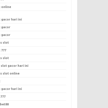
t online
t gacor hari ini
t gacor
t gacor
us slot
t 777
us slot
k slot gacor hari ini
us slot online
t
t gacor hari ini
t777
bet88