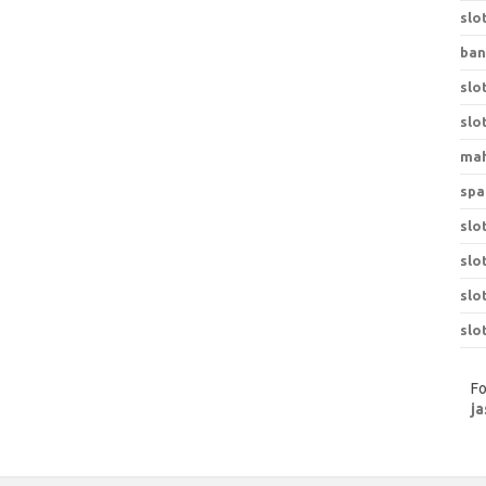
slo
ban
slo
slo
ma
sp
slo
slo
slo
slo
Fo
ja