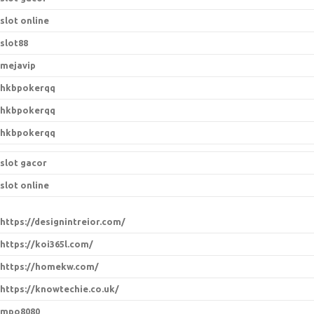
slot online
slot88
mejavip
hkbpokerqq
hkbpokerqq
hkbpokerqq
slot gacor
slot online
https://designintreior.com/
https://koi365l.com/
https://homekw.com/
https://knowtechie.co.uk/
mpo8080