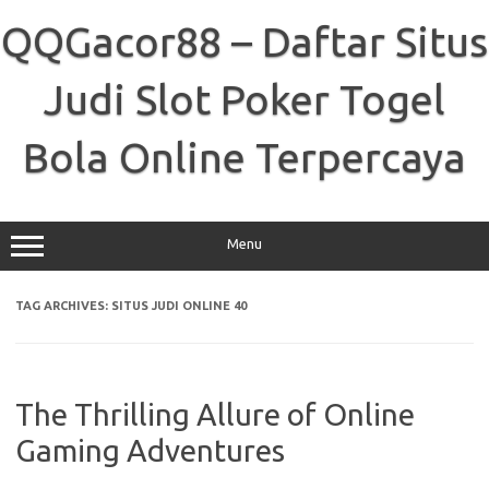
Skip
to
QQGacor88 – Daftar Situs
content
Judi Slot Poker Togel
Bola Online Terpercaya
Menu
TAG ARCHIVES:
SITUS JUDI ONLINE 40
The Thrilling Allure of Online
Gaming Adventures