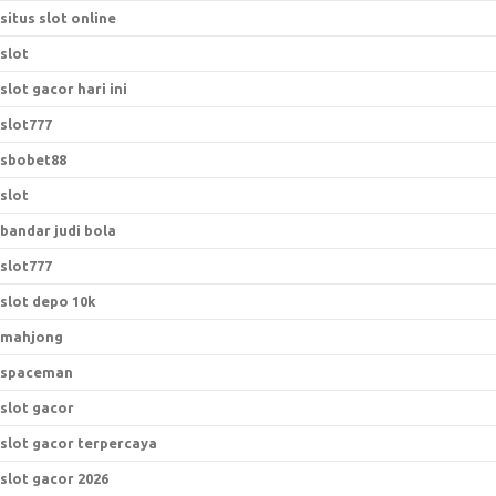
situs slot online
slot
slot gacor hari ini
slot777
sbobet88
slot
bandar judi bola
slot777
slot depo 10k
mahjong
spaceman
slot gacor
slot gacor terpercaya
slot gacor 2026