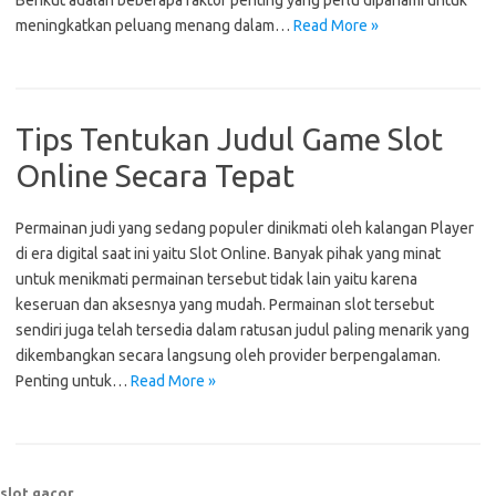
Berikut adalah beberapa faktor penting yang perlu dipahami untuk
meningkatkan peluang menang dalam…
Read More »
Tips Tentukan Judul Game Slot
Online Secara Tepat
Permainan judi yang sedang populer dinikmati oleh kalangan Player
di era digital saat ini yaitu Slot Online. Banyak pihak yang minat
untuk menikmati permainan tersebut tidak lain yaitu karena
keseruan dan aksesnya yang mudah. Permainan slot tersebut
sendiri juga telah tersedia dalam ratusan judul paling menarik yang
dikembangkan secara langsung oleh provider berpengalaman.
Penting untuk…
Read More »
slot gacor