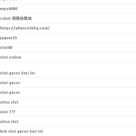
mpo8080
csbet 潮勝娛樂城
https://allenrothhq.com/
jaguar33
slot88
slot online
slot gacor hari ini
slot gacor
slot gacor
situs slot
slot 777
situs slot
link slot gacor hari ini