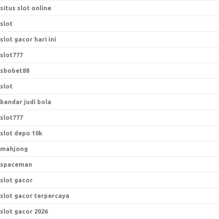
situs slot online
slot
slot gacor hari ini
slot777
sbobet88
slot
bandar judi bola
slot777
slot depo 10k
mahjong
spaceman
slot gacor
slot gacor terpercaya
slot gacor 2026