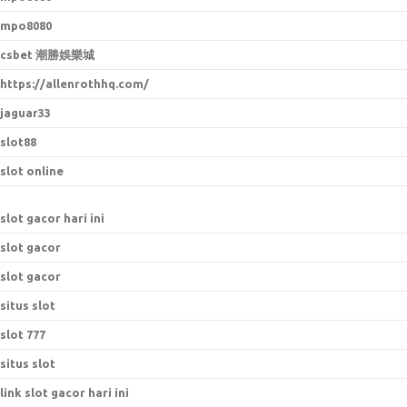
mpo8080
csbet 潮勝娛樂城
https://allenrothhq.com/
jaguar33
slot88
slot online
slot gacor hari ini
slot gacor
slot gacor
situs slot
slot 777
situs slot
link slot gacor hari ini