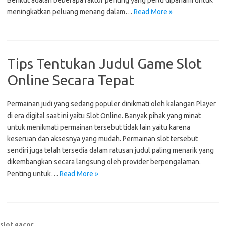
Berikut adalah beberapa faktor penting yang perlu dipahami untuk
meningkatkan peluang menang dalam…
Read More »
Tips Tentukan Judul Game Slot
Online Secara Tepat
Permainan judi yang sedang populer dinikmati oleh kalangan Player
di era digital saat ini yaitu Slot Online. Banyak pihak yang minat
untuk menikmati permainan tersebut tidak lain yaitu karena
keseruan dan aksesnya yang mudah. Permainan slot tersebut
sendiri juga telah tersedia dalam ratusan judul paling menarik yang
dikembangkan secara langsung oleh provider berpengalaman.
Penting untuk…
Read More »
slot gacor