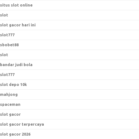
situs slot online
slot
slot gacor hari ini
slot777
sbobet88
slot
bandar judi bola
slot777
slot depo 10k
mahjong
spaceman
slot gacor
slot gacor terpercaya
slot gacor 2026