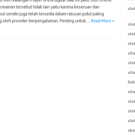
oleh kalangan Player di era digital saat ini yaitu Slot Online.
mainan tersebut tidak lain yaitu karena keseruan dan
slo
t sendiri juga telah tersedia dalam ratusan judul paling
g oleh provider berpengalaman. Penting untuk…
Read More »
slo
slo
slo
sit
slo
sit
lin
sit
slo
slo
slo
sbo