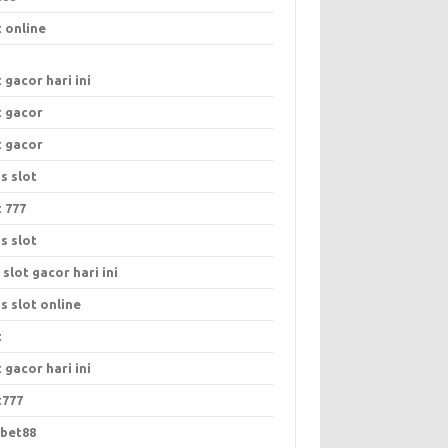
t online
t gacor hari ini
t gacor
t gacor
us slot
t 777
us slot
k slot gacor hari ini
us slot online
t
t gacor hari ini
t777
bet88