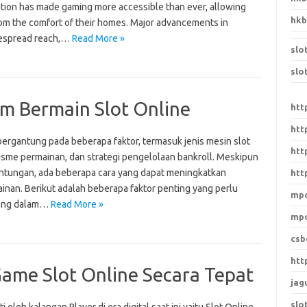
lution has made gaming more accessible than ever, allowing
hk
rom the comfort of their homes. Major advancements in
idespread reach,…
Read More »
slo
slo
m Bermain Slot Online
htt
htt
ergantung pada beberapa faktor, termasuk jenis mesin slot
htt
me permainan, dan strategi pengelolaan bankroll. Meskipun
untungan, ada beberapa cara yang dapat meningkatkan
htt
an. Berikut adalah beberapa faktor penting yang perlu
mp
nang dalam…
Read More »
mp
cs
htt
Game Slot Online Secara Tepat
jag
slo