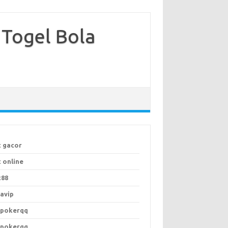
 Togel Bola
t gacor
t online
t88
avip
bpokerqq
bpokerqq