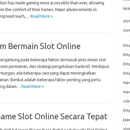
lution has made gaming more accessible than ever, allowing
hk
rom the comfort of their homes. Major advancements in
idespread reach,…
Read More »
slo
slo
m Bermain Slot Online
htt
htt
ergantung pada beberapa faktor, termasuk jenis mesin slot
htt
me permainan, dan strategi pengelolaan bankroll. Meskipun
untungan, ada beberapa cara yang dapat meningkatkan
htt
an. Berikut adalah beberapa faktor penting yang perlu
mp
nang dalam…
Read More »
mp
cs
htt
Game Slot Online Secara Tepat
jag
slo