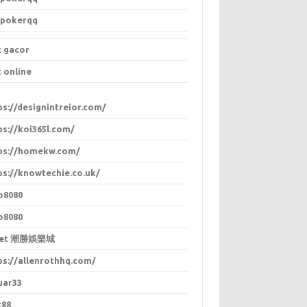
bpokerqq
t gacor
t online
ps://designintreior.com/
ps://koi365l.com/
ps://homekw.com/
ps://knowtechie.co.uk/
o8080
o8080
bet 潮勝娛樂城
ps://allenrothhq.com/
uar33
t88