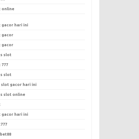
t online
t gacor hari ini
t gacor
t gacor
us slot
t 777
us slot
k slot gacor hari ini
us slot online
t
t gacor hari ini
t777
bet88