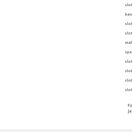
slo
ban
slo
slo
ma
sp
slo
slo
slo
slo
Fo
ja