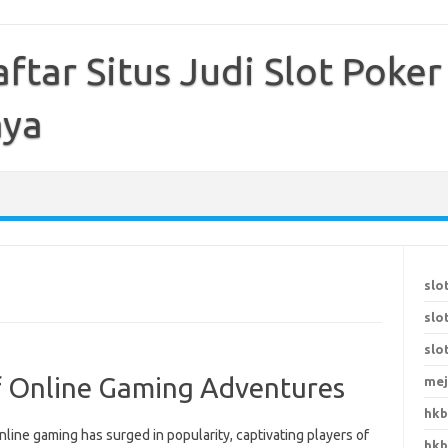
tar Situs Judi Slot Poker
aya
slo
slo
slo
of Online Gaming Adventures
mej
hk
nline gaming has surged in popularity, captivating players of
hk