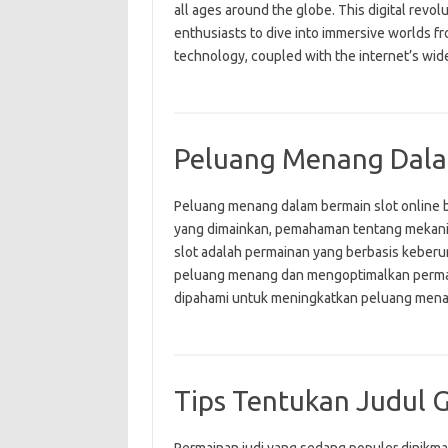
all ages around the globe. This digital revo
enthusiasts to dive into immersive worlds f
technology, coupled with the internet’s w
Peluang Menang Dala
Peluang menang dalam bermain slot online b
yang dimainkan, pemahaman tentang mekanis
slot adalah permainan yang berbasis keber
peluang menang dan mengoptimalkan permain
dipahami untuk meningkatkan peluang me
Tips Tentukan Judul 