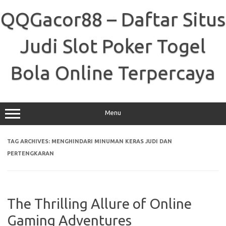
Skip
to
QQGacor88 – Daftar Situs
content
Judi Slot Poker Togel
Bola Online Terpercaya
Menu
TAG ARCHIVES:
MENGHINDARI MINUMAN KERAS JUDI DAN
PERTENGKARAN
The Thrilling Allure of Online
Gaming Adventures