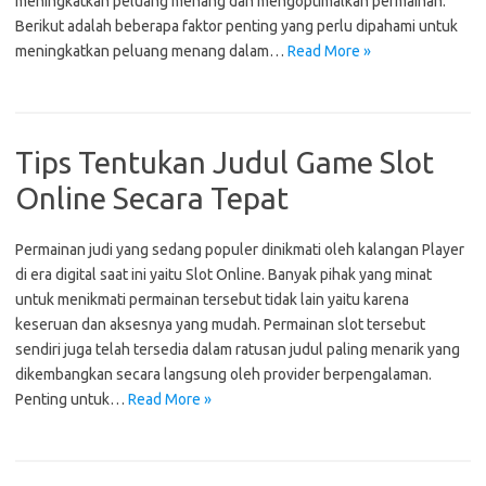
meningkatkan peluang menang dan mengoptimalkan permainan.
Berikut adalah beberapa faktor penting yang perlu dipahami untuk
meningkatkan peluang menang dalam…
Read More »
Tips Tentukan Judul Game Slot
Online Secara Tepat
Permainan judi yang sedang populer dinikmati oleh kalangan Player
di era digital saat ini yaitu Slot Online. Banyak pihak yang minat
untuk menikmati permainan tersebut tidak lain yaitu karena
keseruan dan aksesnya yang mudah. Permainan slot tersebut
sendiri juga telah tersedia dalam ratusan judul paling menarik yang
dikembangkan secara langsung oleh provider berpengalaman.
Penting untuk…
Read More »