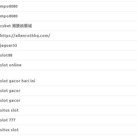
mpo8080
mpo8080
csbet 潮勝娛樂城
https://allenrothhq.com/
jaguar33
slot88
slot online
slot gacor hari ini
slot gacor
slot gacor
situs slot
slot 777
situs slot