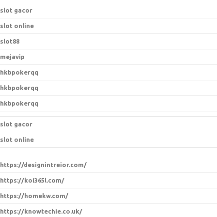
slot gacor
slot online
slot88
mejavip
hkbpokerqq
hkbpokerqq
hkbpokerqq
slot gacor
slot online
https://designintreior.com/
https://koi365l.com/
https://homekw.com/
https://knowtechie.co.uk/