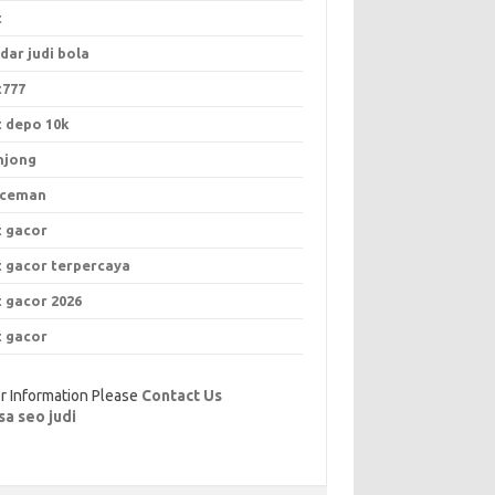
t
dar judi bola
t777
t depo 10k
hjong
aceman
t gacor
t gacor terpercaya
t gacor 2026
t gacor
r Information Please
Contact Us
sa seo judi