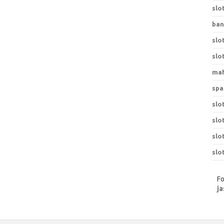
slo
ban
slo
slo
ma
sp
slo
slo
slo
slo
Fo
ja