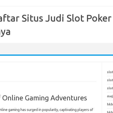
tar Situs Judi Slot Poker
aya
slo
slo
slo
of Online Gaming Adventures
mej
hk
nline gaming has surged in popularity, captivating players of
hk