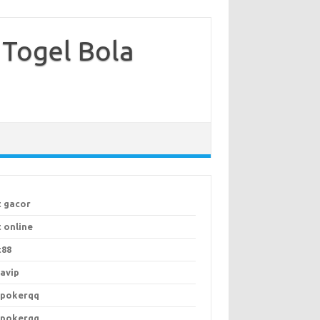
 Togel Bola
t gacor
t online
t88
avip
bpokerqq
bpokerqq