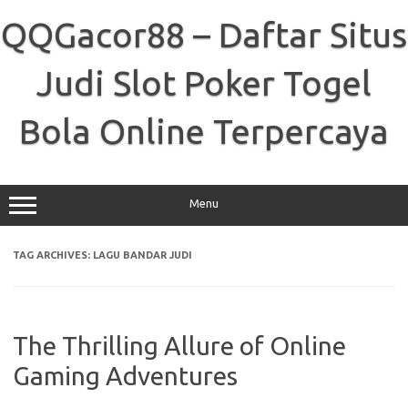
Skip
to
QQGacor88 – Daftar Situs
content
Judi Slot Poker Togel
Bola Online Terpercaya
Menu
TAG ARCHIVES:
LAGU BANDAR JUDI
The Thrilling Allure of Online
Gaming Adventures