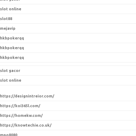
slot online
slot88
mejavip
hkbpokerqq
hkbpokerqq
hkbpokerqq
slot gacor
slot online
https://designintreior.com/
https://koi365l.com/
https://homekw.com/
https://knowtechie.co.uk/
mpo8080