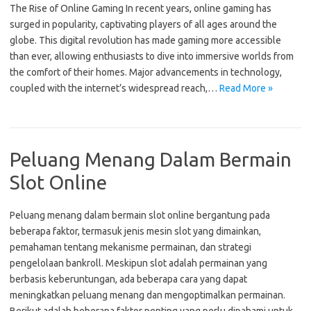
The Rise of Online Gaming In recent years, online gaming has
surged in popularity, captivating players of all ages around the
globe. This digital revolution has made gaming more accessible
than ever, allowing enthusiasts to dive into immersive worlds from
the comfort of their homes. Major advancements in technology,
coupled with the internet’s widespread reach,…
Read More »
Peluang Menang Dalam Bermain
Slot Online
Peluang menang dalam bermain slot online bergantung pada
beberapa faktor, termasuk jenis mesin slot yang dimainkan,
pemahaman tentang mekanisme permainan, dan strategi
pengelolaan bankroll. Meskipun slot adalah permainan yang
berbasis keberuntungan, ada beberapa cara yang dapat
meningkatkan peluang menang dan mengoptimalkan permainan.