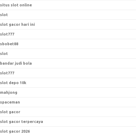
situs slot online
slot
slot gacor hari ini
slot777
sbobet88
slot
bandar judi bola
slot777
slot depo 10k
mahjong
spaceman
slot gacor
slot gacor terpercaya
slot gacor 2026