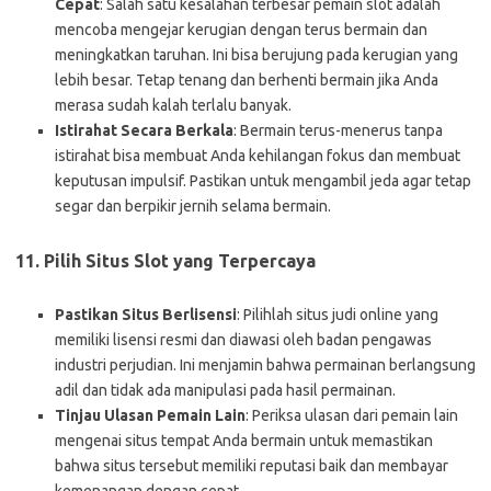
Cepat
: Salah satu kesalahan terbesar pemain slot adalah
mencoba mengejar kerugian dengan terus bermain dan
meningkatkan taruhan. Ini bisa berujung pada kerugian yang
lebih besar. Tetap tenang dan berhenti bermain jika Anda
merasa sudah kalah terlalu banyak.
Istirahat Secara Berkala
: Bermain terus-menerus tanpa
istirahat bisa membuat Anda kehilangan fokus dan membuat
keputusan impulsif. Pastikan untuk mengambil jeda agar tetap
segar dan berpikir jernih selama bermain.
11.
Pilih Situs Slot yang Terpercaya
Pastikan Situs Berlisensi
: Pilihlah situs judi online yang
memiliki lisensi resmi dan diawasi oleh badan pengawas
industri perjudian. Ini menjamin bahwa permainan berlangsung
adil dan tidak ada manipulasi pada hasil permainan.
Tinjau Ulasan Pemain Lain
: Periksa ulasan dari pemain lain
mengenai situs tempat Anda bermain untuk memastikan
bahwa situs tersebut memiliki reputasi baik dan membayar