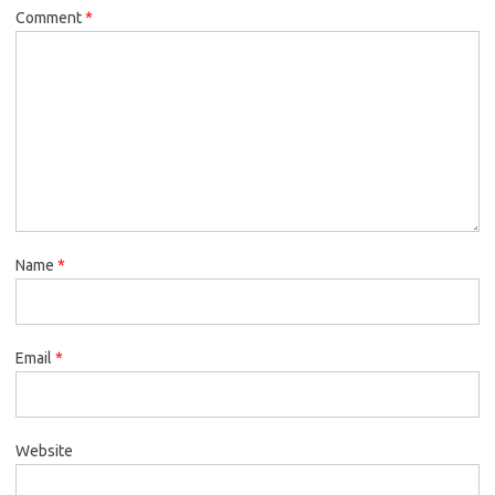
Comment
*
Name
*
Email
*
Website