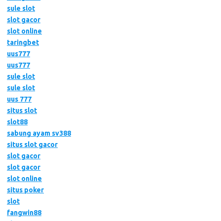
sule slot
slot gacor
slot online
taringbet
uus777
uus777
sule slot
sule slot
uus 777
situs slot
slot88
sabung ayam sv388
situs slot gacor
slot gacor
slot gacor
slot online
situs poker
slot
fangwin88