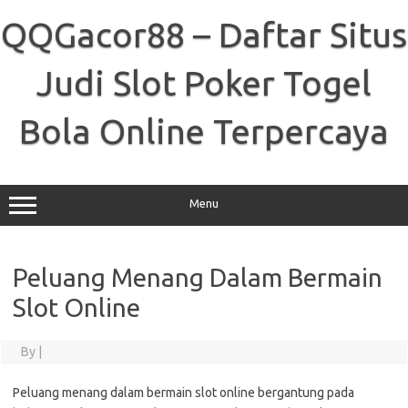
Skip
to
QQGacor88 – Daftar Situs
content
Judi Slot Poker Togel
Bola Online Terpercaya
Menu
Peluang Menang Dalam Bermain
Slot Online
By
|
Peluang menang dalam bermain slot online bergantung pada