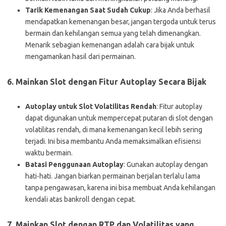
Tarik Kemenangan Saat Sudah Cukup
: Jika Anda berhasil
mendapatkan kemenangan besar, jangan tergoda untuk terus
bermain dan kehilangan semua yang telah dimenangkan.
Menarik sebagian kemenangan adalah cara bijak untuk
mengamankan hasil dari permainan.
6.
Mainkan Slot dengan Fitur Autoplay Secara Bijak
Autoplay untuk Slot Volatilitas Rendah
: Fitur autoplay
dapat digunakan untuk mempercepat putaran di slot dengan
volatilitas rendah, di mana kemenangan kecil lebih sering
terjadi. Ini bisa membantu Anda memaksimalkan efisiensi
waktu bermain.
Batasi Penggunaan Autoplay
: Gunakan autoplay dengan
hati-hati. Jangan biarkan permainan berjalan terlalu lama
tanpa pengawasan, karena ini bisa membuat Anda kehilangan
kendali atas bankroll dengan cepat.
7.
Mainkan Slot dengan RTP dan Volatilitas yang