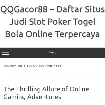
Skip
to
QQGacor88 – Daftar Situs
content
Judi Slot Poker Togel
Bola Online Terpercaya
Menu
TAG ARCHIVES:
SITUS JUDI SLOT ONLINE 94
The Thrilling Allure of Online
Gaming Adventures