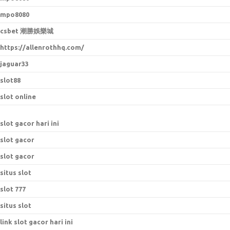
mpo8080
csbet 潮勝娛樂城
https://allenrothhq.com/
jaguar33
slot88
slot online
slot gacor hari ini
slot gacor
slot gacor
situs slot
slot 777
situs slot
link slot gacor hari ini