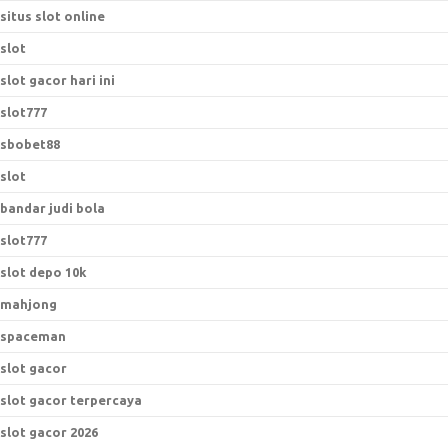
situs slot online
slot
slot gacor hari ini
slot777
sbobet88
slot
bandar judi bola
slot777
slot depo 10k
mahjong
spaceman
slot gacor
slot gacor terpercaya
slot gacor 2026