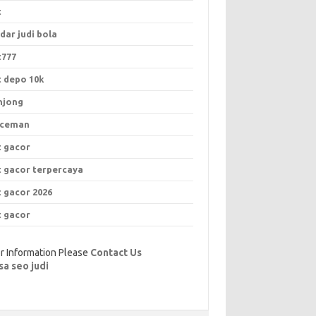
t
dar judi bola
t777
t depo 10k
hjong
aceman
t gacor
t gacor terpercaya
t gacor 2026
t gacor
r Information Please
Contact Us
sa seo judi