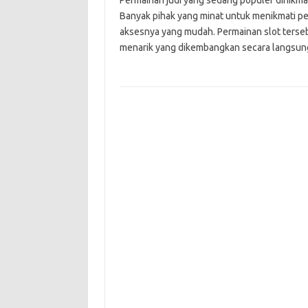
Permainan judi yang sedang populer dinikmati 
Banyak pihak yang minat untuk menikmati per
aksesnya yang mudah. Permainan slot tersebu
menarik yang dikembangkan secara langsun