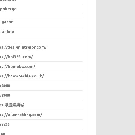
bpokerqq
t gacor
t online
ps://designintreior.com/
ps://koi365l.com/
ps://homekw.com/
ps://knowtechie.co.uk/
o8080
o8080
bet 潮勝娛樂城
ps://allenrothhq.com/
uar33
t88