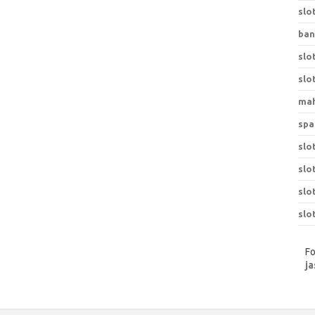
slo
ban
slo
slo
ma
sp
slo
slo
slo
slo
Fo
ja