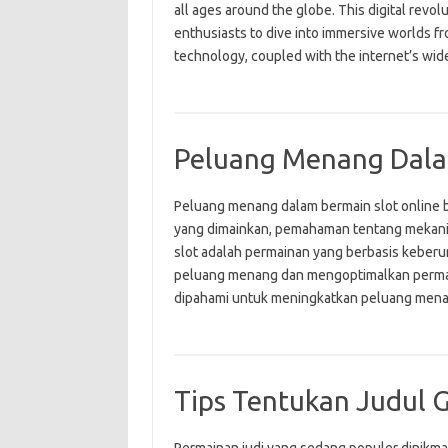
all ages around the globe. This digital revo
enthusiasts to dive into immersive worlds f
technology, coupled with the internet’s w
Peluang Menang Dala
Peluang menang dalam bermain slot online b
yang dimainkan, pemahaman tentang mekanis
slot adalah permainan yang berbasis keber
peluang menang dan mengoptimalkan permain
dipahami untuk meningkatkan peluang me
Tips Tentukan Judul 