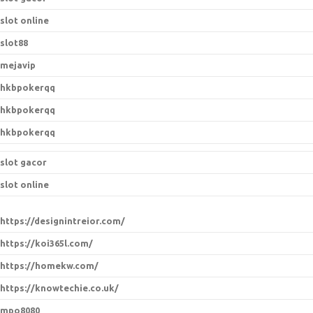
slot online
slot88
mejavip
hkbpokerqq
hkbpokerqq
hkbpokerqq
slot gacor
slot online
https://designintreior.com/
https://koi365l.com/
https://homekw.com/
https://knowtechie.co.uk/
mpo8080