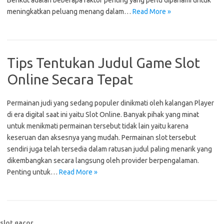
Berikut adalah beberapa faktor penting yang perlu dipahami untuk
meningkatkan peluang menang dalam…
Read More »
Tips Tentukan Judul Game Slot
Online Secara Tepat
Permainan judi yang sedang populer dinikmati oleh kalangan Player
di era digital saat ini yaitu Slot Online. Banyak pihak yang minat
untuk menikmati permainan tersebut tidak lain yaitu karena
keseruan dan aksesnya yang mudah. Permainan slot tersebut
sendiri juga telah tersedia dalam ratusan judul paling menarik yang
dikembangkan secara langsung oleh provider berpengalaman.
Penting untuk…
Read More »
slot gacor