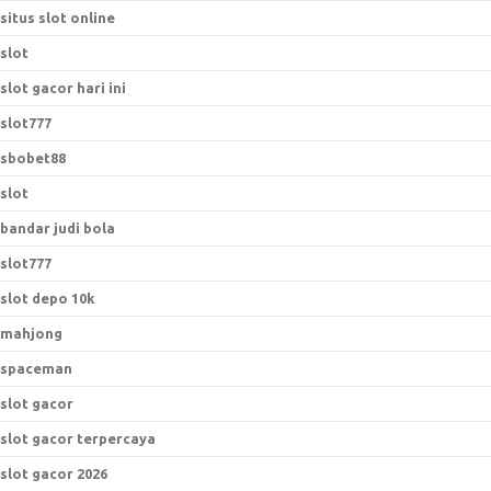
situs slot online
slot
slot gacor hari ini
slot777
sbobet88
slot
bandar judi bola
slot777
slot depo 10k
mahjong
spaceman
slot gacor
slot gacor terpercaya
slot gacor 2026