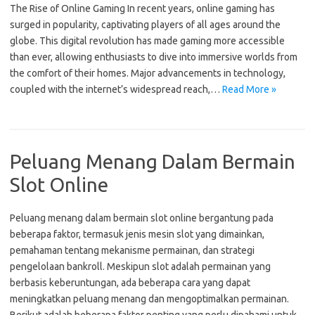
The Rise of Online Gaming In recent years, online gaming has
surged in popularity, captivating players of all ages around the
globe. This digital revolution has made gaming more accessible
than ever, allowing enthusiasts to dive into immersive worlds from
the comfort of their homes. Major advancements in technology,
coupled with the internet’s widespread reach,…
Read More »
Peluang Menang Dalam Bermain
Slot Online
Peluang menang dalam bermain slot online bergantung pada
beberapa faktor, termasuk jenis mesin slot yang dimainkan,
pemahaman tentang mekanisme permainan, dan strategi
pengelolaan bankroll. Meskipun slot adalah permainan yang
berbasis keberuntungan, ada beberapa cara yang dapat
meningkatkan peluang menang dan mengoptimalkan permainan.