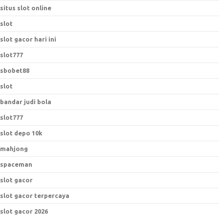
situs slot online
slot
slot gacor hari ini
slot777
sbobet88
slot
bandar judi bola
slot777
slot depo 10k
mahjong
spaceman
slot gacor
slot gacor terpercaya
slot gacor 2026