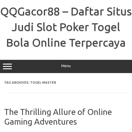
Skip
to
QQGacor88 – Daftar Situs
content
Judi Slot Poker Togel
Bola Online Terpercaya
Menu
TAG ARCHIVES:
TOGEL MASTER
The Thrilling Allure of Online
Gaming Adventures