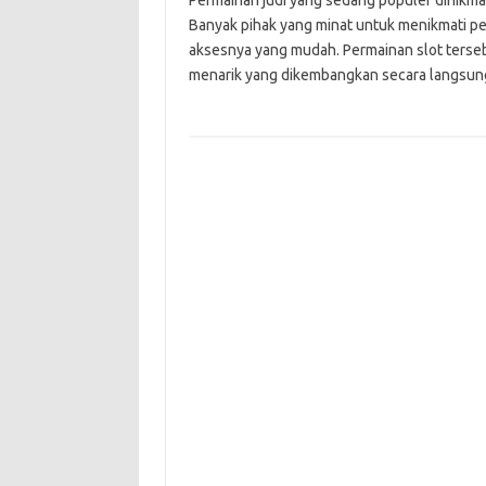
Permainan judi yang sedang populer dinikmati 
Banyak pihak yang minat untuk menikmati per
aksesnya yang mudah. Permainan slot tersebu
menarik yang dikembangkan secara langsun