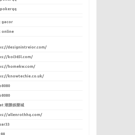
bpokerqq
t gacor
t online
ps://designintreior.com/
ps://koi365l.com/
ps://homekw.com/
ps://knowtechie.co.uk/
o8080
o8080
bet 潮勝娛樂城
ps://allenrothhq.com/
uar33
t88