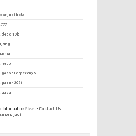
t
dar judi bola
t777
t depo 10k
hjong
aceman
t gacor
t gacor terpercaya
t gacor 2026
t gacor
r Information Please
Contact Us
sa seo judi