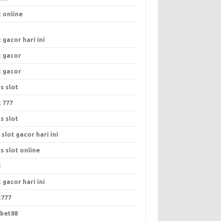
t online
t gacor hari ini
t gacor
t gacor
us slot
t 777
us slot
k slot gacor hari ini
us slot online
t
t gacor hari ini
t777
bet88