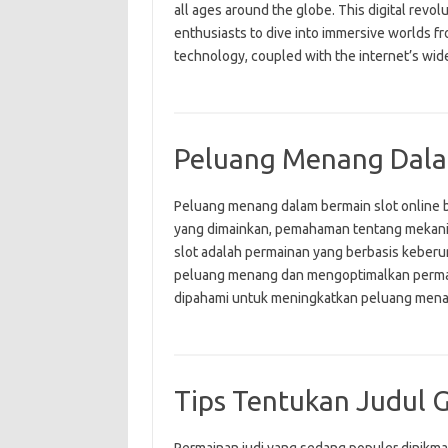
all ages around the globe. This digital revo
enthusiasts to dive into immersive worlds f
technology, coupled with the internet’s w
Peluang Menang Dala
Peluang menang dalam bermain slot online b
yang dimainkan, pemahaman tentang mekanis
slot adalah permainan yang berbasis keber
peluang menang dan mengoptimalkan permain
dipahami untuk meningkatkan peluang me
Tips Tentukan Judul 