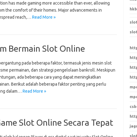
lution has made gaming more accessible than ever, allowing
hk
rom the comfort of their homes. Major advancements in
idespread reach,…
Read More »
slo
slo
m Bermain Slot Online
htt
htt
ergantung pada beberapa faktor, termasuk jenis mesin slot
htt
me permainan, dan strategi pengelolaan bankroll. Meskipun
untungan, ada beberapa cara yang dapat meningkatkan
htt
an. Berikut adalah beberapa faktor penting yang perlu
mp
nang dalam…
Read More »
mp
cs
htt
Game Slot Online Secara Tepat
jag
slo