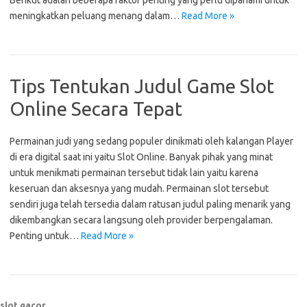
Berikut adalah beberapa faktor penting yang perlu dipahami untuk
meningkatkan peluang menang dalam…
Read More »
Tips Tentukan Judul Game Slot
Online Secara Tepat
Permainan judi yang sedang populer dinikmati oleh kalangan Player
di era digital saat ini yaitu Slot Online. Banyak pihak yang minat
untuk menikmati permainan tersebut tidak lain yaitu karena
keseruan dan aksesnya yang mudah. Permainan slot tersebut
sendiri juga telah tersedia dalam ratusan judul paling menarik yang
dikembangkan secara langsung oleh provider berpengalaman.
Penting untuk…
Read More »
slot gacor