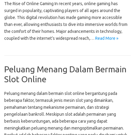
The Rise of Online Gaming In recent years, online gaming has
surged in popularity, captivating players of all ages around the
globe. This digital revolution has made gaming more accessible
than ever, allowing enthusiasts to dive into immersive worlds from
the comfort of their homes. Major advancements in technology,
coupled with the internet’s widespread reach,…
Read More »
Peluang Menang Dalam Bermain
Slot Online
Peluang menang dalam bermain slot online bergantung pada
beberapa faktor, termasuk jenis mesin slot yang dimainkan,
pemahaman tentang mekanisme permainan, dan strategi
pengelolaan bankroll. Meskipun slot adalah permainan yang
berbasis keberuntungan, ada beberapa cara yang dapat
meningkatkan peluang menang dan mengoptimalkan permainan.