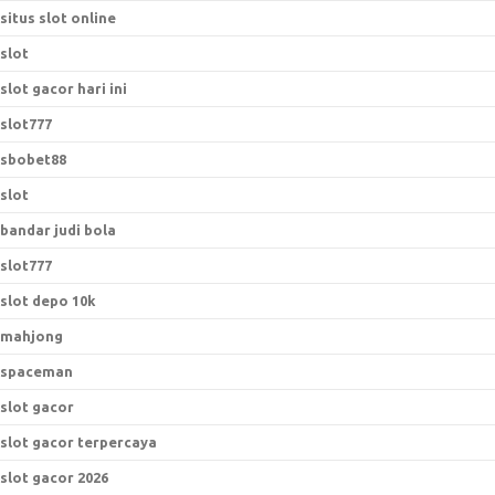
situs slot online
slot
slot gacor hari ini
slot777
sbobet88
slot
bandar judi bola
slot777
slot depo 10k
mahjong
spaceman
slot gacor
slot gacor terpercaya
slot gacor 2026