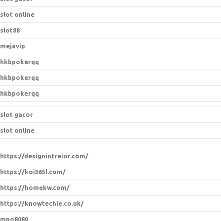
slot online
slot88
mejavip
hkbpokerqq
hkbpokerqq
hkbpokerqq
slot gacor
slot online
https://designintreior.com/
https://koi365l.com/
https://homekw.com/
https://knowtechie.co.uk/
mpo8080