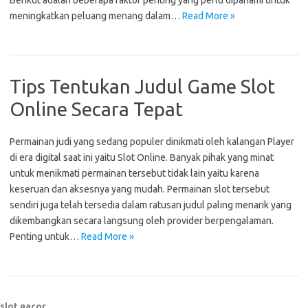
Berikut adalah beberapa faktor penting yang perlu dipahami untuk
meningkatkan peluang menang dalam…
Read More »
Tips Tentukan Judul Game Slot
Online Secara Tepat
Permainan judi yang sedang populer dinikmati oleh kalangan Player
di era digital saat ini yaitu Slot Online. Banyak pihak yang minat
untuk menikmati permainan tersebut tidak lain yaitu karena
keseruan dan aksesnya yang mudah. Permainan slot tersebut
sendiri juga telah tersedia dalam ratusan judul paling menarik yang
dikembangkan secara langsung oleh provider berpengalaman.
Penting untuk…
Read More »
slot gacor