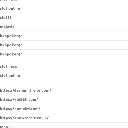
slot online
slot88
mejavip
hkbpokerqq
hkbpokerqq
hkbpokerqq
slot gacor
slot online
https://designintreior.com/
https://koi365l.com/
https://homekw.com/
https://knowtechie.co.uk/
mpo8080