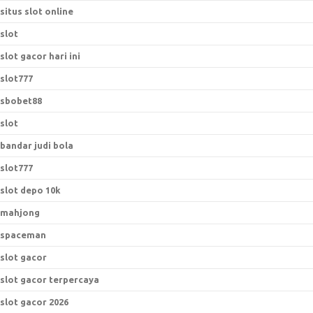
situs slot online
slot
slot gacor hari ini
slot777
sbobet88
slot
bandar judi bola
slot777
slot depo 10k
mahjong
spaceman
slot gacor
slot gacor terpercaya
slot gacor 2026