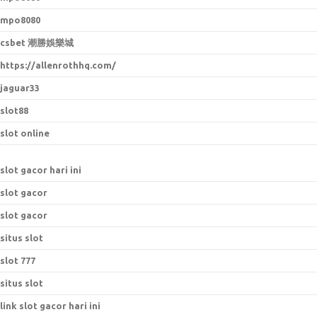
mpo8080
csbet 潮勝娛樂城
https://allenrothhq.com/
jaguar33
slot88
slot online
slot gacor hari ini
slot gacor
slot gacor
situs slot
slot 777
situs slot
link slot gacor hari ini