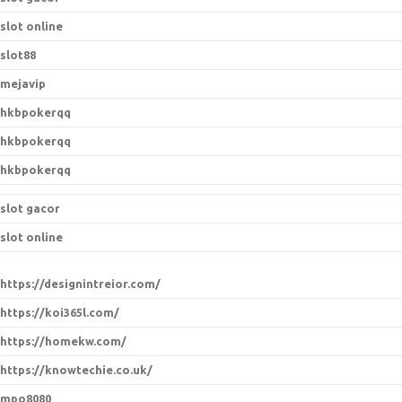
slot online
slot88
mejavip
hkbpokerqq
hkbpokerqq
hkbpokerqq
slot gacor
slot online
https://designintreior.com/
https://koi365l.com/
https://homekw.com/
https://knowtechie.co.uk/
mpo8080