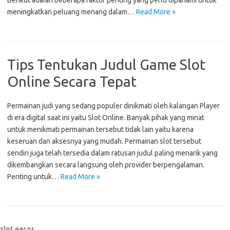
Berikut adalah beberapa faktor penting yang perlu dipahami untuk
meningkatkan peluang menang dalam…
Read More »
Tips Tentukan Judul Game Slot
Online Secara Tepat
Permainan judi yang sedang populer dinikmati oleh kalangan Player
di era digital saat ini yaitu Slot Online. Banyak pihak yang minat
untuk menikmati permainan tersebut tidak lain yaitu karena
keseruan dan aksesnya yang mudah. Permainan slot tersebut
sendiri juga telah tersedia dalam ratusan judul paling menarik yang
dikembangkan secara langsung oleh provider berpengalaman.
Penting untuk…
Read More »
slot gacor