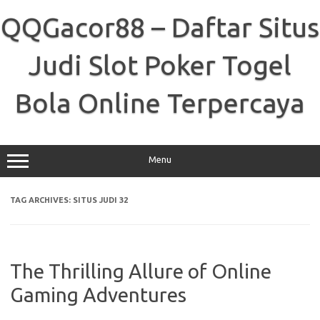
Skip
to
QQGacor88 – Daftar Situs
content
Judi Slot Poker Togel
Bola Online Terpercaya
Menu
TAG ARCHIVES:
SITUS JUDI 32
The Thrilling Allure of Online
Gaming Adventures