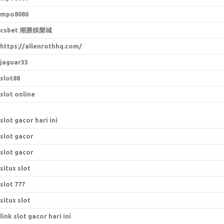
mpo8080
csbet 潮勝娛樂城
https://allenrothhq.com/
jaguar33
slot88
slot online
slot gacor hari ini
slot gacor
slot gacor
situs slot
slot 777
situs slot
link slot gacor hari ini