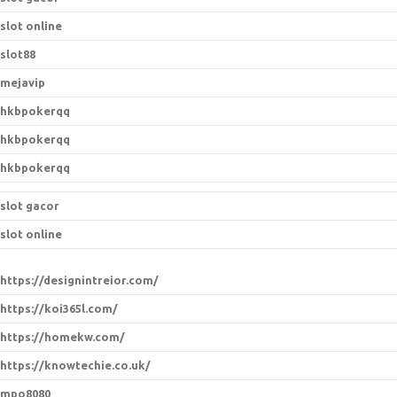
slot online
slot88
mejavip
hkbpokerqq
hkbpokerqq
hkbpokerqq
slot gacor
slot online
https://designintreior.com/
https://koi365l.com/
https://homekw.com/
https://knowtechie.co.uk/
mpo8080