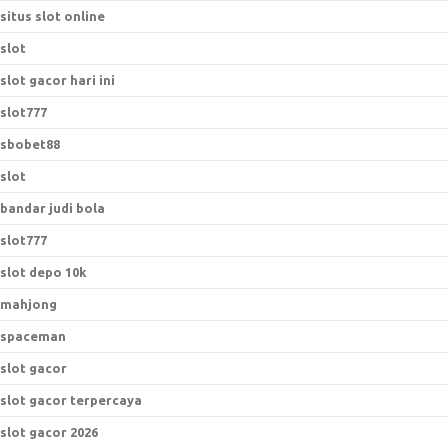
situs slot online
slot
slot gacor hari ini
slot777
sbobet88
slot
bandar judi bola
slot777
slot depo 10k
mahjong
spaceman
slot gacor
slot gacor terpercaya
slot gacor 2026