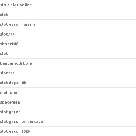
situs slot online
slot
slot gacor hari ini
slot777
sbobet88
slot
bandar judi bola
slot777
slot depo 10k
mahjong
spaceman
slot gacor
slot gacor terpercaya
slot gacor 2026