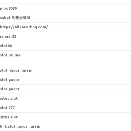
mpo8080
csbet 潮勝娛樂城
https://allenrothhq.com/
jaguar33
slot88
slot online
slot gacor hari ini
slot gacor
slot gacor
situs slot
slot 777
situs slot
link slot gacor hari ini