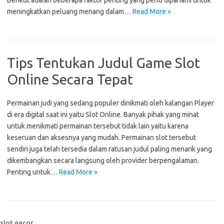
Berikut adalah beberapa faktor penting yang perlu dipahami untuk
meningkatkan peluang menang dalam…
Read More »
Tips Tentukan Judul Game Slot
Online Secara Tepat
Permainan judi yang sedang populer dinikmati oleh kalangan Player
di era digital saat ini yaitu Slot Online. Banyak pihak yang minat
untuk menikmati permainan tersebut tidak lain yaitu karena
keseruan dan aksesnya yang mudah. Permainan slot tersebut
sendiri juga telah tersedia dalam ratusan judul paling menarik yang
dikembangkan secara langsung oleh provider berpengalaman.
Penting untuk…
Read More »
slot gacor