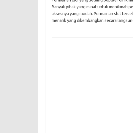
Permainan judi yang sedang populer dinikmati 
Banyak pihak yang minat untuk menikmati per
aksesnya yang mudah. Permainan slot tersebu
menarik yang dikembangkan secara langsun