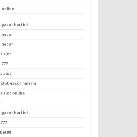
t online
t gacor hari ini
t gacor
t gacor
us slot
t 777
us slot
k slot gacor hari ini
us slot online
t
t gacor hari ini
t777
bet88