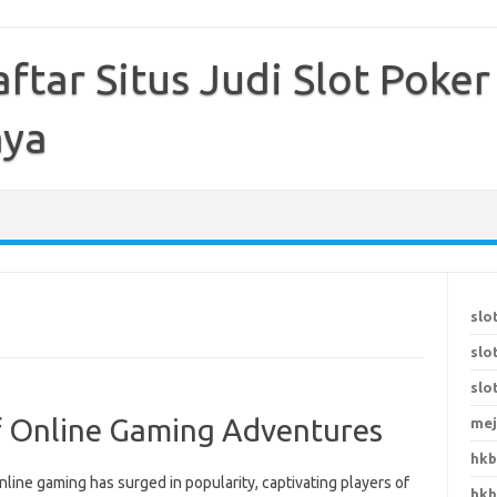
tar Situs Judi Slot Poker
aya
slo
slo
slo
of Online Gaming Adventures
mej
hk
nline gaming has surged in popularity, captivating players of
hk