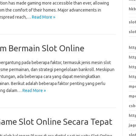
lution has made gaming more accessible than ever, allowing
hk
rom the comfort of their homes. Major advancements in
idespread reach,…
Read More »
slo
slo
m Bermain Slot Online
htt
htt
ergantung pada beberapa faktor, termasuk jenis mesin slot
htt
me permainan, dan strategi pengelolaan bankroll. Meskipun
untungan, ada beberapa cara yang dapat meningkatkan
htt
an. Berikut adalah beberapa faktor penting yang perlu
mp
nang dalam…
Read More »
mp
cs
htt
Game Slot Online Secara Tepat
jag
slo