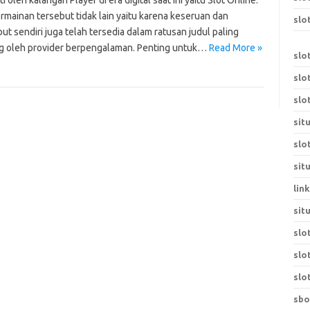
oleh kalangan Player di era digital saat ini yaitu Slot Online.
mainan tersebut tidak lain yaitu karena keseruan dan
slo
t sendiri juga telah tersedia dalam ratusan judul paling
g oleh provider berpengalaman. Penting untuk…
Read More »
slo
slo
slo
sit
slo
sit
lin
sit
slo
slo
slo
sbo