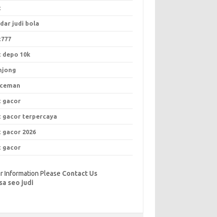
t
dar judi bola
t777
t depo 10k
hjong
aceman
t gacor
t gacor terpercaya
t gacor 2026
t gacor
r Information Please
Contact Us
sa seo judi