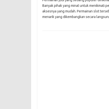
Permainan judi yang sedang populer dinikmati 
Banyak pihak yang minat untuk menikmati per
aksesnya yang mudah. Permainan slot tersebu
menarik yang dikembangkan secara langsun