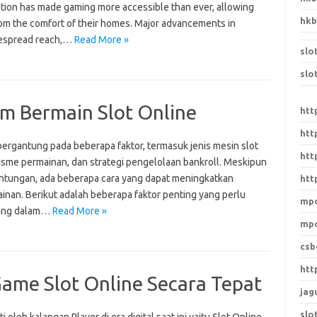
lution has made gaming more accessible than ever, allowing
hk
rom the comfort of their homes. Major advancements in
idespread reach,…
Read More »
slo
slo
m Bermain Slot Online
htt
htt
ergantung pada beberapa faktor, termasuk jenis mesin slot
htt
me permainan, dan strategi pengelolaan bankroll. Meskipun
untungan, ada beberapa cara yang dapat meningkatkan
htt
an. Berikut adalah beberapa faktor penting yang perlu
mp
nang dalam…
Read More »
mp
cs
htt
Game Slot Online Secara Tepat
jag
slo