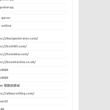
bpokerqq
t gacor
t online
ps://designintreior.com/
ps://koi365l.com/
ps://homekw.com/
ps://knowtechie.co.uk/
o8080
o8080
bet 潮勝娛樂城
ps://allenrothhq.com/
uar33
t88