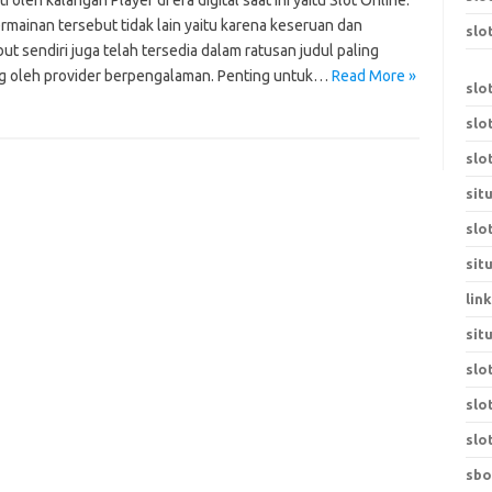
oleh kalangan Player di era digital saat ini yaitu Slot Online.
mainan tersebut tidak lain yaitu karena keseruan dan
slo
t sendiri juga telah tersedia dalam ratusan judul paling
g oleh provider berpengalaman. Penting untuk…
Read More »
slo
slo
slo
sit
slo
sit
lin
sit
slo
slo
slo
sbo