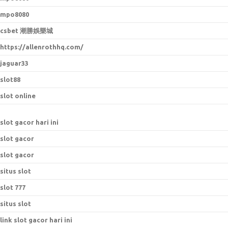
mpo8080
csbet 潮勝娛樂城
https://allenrothhq.com/
jaguar33
slot88
slot online
slot gacor hari ini
slot gacor
slot gacor
situs slot
slot 777
situs slot
link slot gacor hari ini