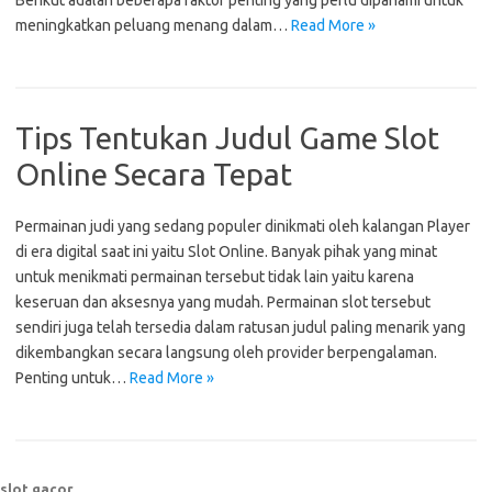
Berikut adalah beberapa faktor penting yang perlu dipahami untuk
meningkatkan peluang menang dalam…
Read More »
Tips Tentukan Judul Game Slot
Online Secara Tepat
Permainan judi yang sedang populer dinikmati oleh kalangan Player
di era digital saat ini yaitu Slot Online. Banyak pihak yang minat
untuk menikmati permainan tersebut tidak lain yaitu karena
keseruan dan aksesnya yang mudah. Permainan slot tersebut
sendiri juga telah tersedia dalam ratusan judul paling menarik yang
dikembangkan secara langsung oleh provider berpengalaman.
Penting untuk…
Read More »
slot gacor