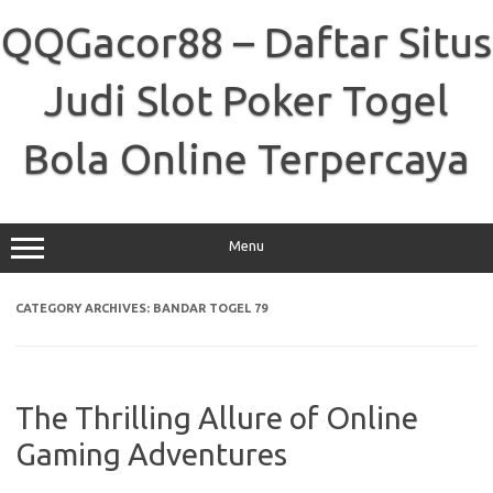
Skip
to
QQGacor88 – Daftar Situs
content
Judi Slot Poker Togel
Bola Online Terpercaya
Menu
CATEGORY ARCHIVES:
BANDAR TOGEL 79
The Thrilling Allure of Online
Gaming Adventures