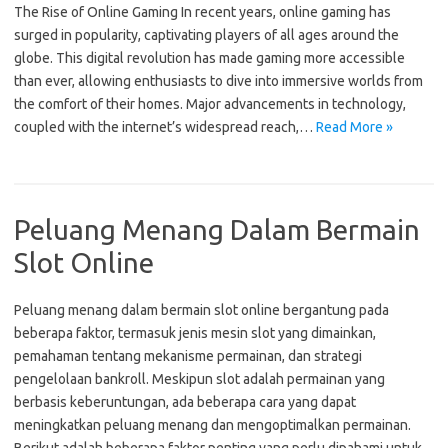
The Rise of Online Gaming In recent years, online gaming has
surged in popularity, captivating players of all ages around the
globe. This digital revolution has made gaming more accessible
than ever, allowing enthusiasts to dive into immersive worlds from
the comfort of their homes. Major advancements in technology,
coupled with the internet’s widespread reach,…
Read More »
Peluang Menang Dalam Bermain
Slot Online
Peluang menang dalam bermain slot online bergantung pada
beberapa faktor, termasuk jenis mesin slot yang dimainkan,
pemahaman tentang mekanisme permainan, dan strategi
pengelolaan bankroll. Meskipun slot adalah permainan yang
berbasis keberuntungan, ada beberapa cara yang dapat
meningkatkan peluang menang dan mengoptimalkan permainan.