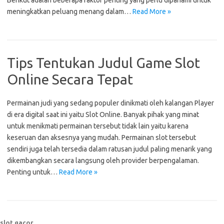
Berikut adalah beberapa faktor penting yang perlu dipahami untuk
meningkatkan peluang menang dalam…
Read More »
Tips Tentukan Judul Game Slot
Online Secara Tepat
Permainan judi yang sedang populer dinikmati oleh kalangan Player
di era digital saat ini yaitu Slot Online. Banyak pihak yang minat
untuk menikmati permainan tersebut tidak lain yaitu karena
keseruan dan aksesnya yang mudah. Permainan slot tersebut
sendiri juga telah tersedia dalam ratusan judul paling menarik yang
dikembangkan secara langsung oleh provider berpengalaman.
Penting untuk…
Read More »
slot gacor