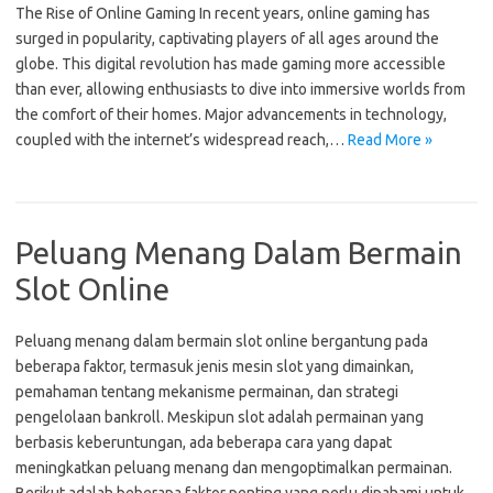
The Rise of Online Gaming In recent years, online gaming has
surged in popularity, captivating players of all ages around the
globe. This digital revolution has made gaming more accessible
than ever, allowing enthusiasts to dive into immersive worlds from
the comfort of their homes. Major advancements in technology,
coupled with the internet’s widespread reach,…
Read More »
Peluang Menang Dalam Bermain
Slot Online
Peluang menang dalam bermain slot online bergantung pada
beberapa faktor, termasuk jenis mesin slot yang dimainkan,
pemahaman tentang mekanisme permainan, dan strategi
pengelolaan bankroll. Meskipun slot adalah permainan yang
berbasis keberuntungan, ada beberapa cara yang dapat
meningkatkan peluang menang dan mengoptimalkan permainan.