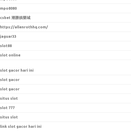
mpo8080
csbet 潮勝娛樂城
https://allenrothhq.com/
jaguar33
slot88
slot online
slot gacor hari ini
slot gacor
slot gacor
situs slot
slot 777
situs slot
link slot gacor hari ini