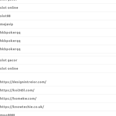
slot online
slot88
mejavip
hkbpokerqq
hkbpokerqq
hkbpokerqq
slot gacor
slot online
https://designintreior.com/
https://koi365l.com/
https://homekw.com/
https://knowtechie.co.uk/
mpo8080