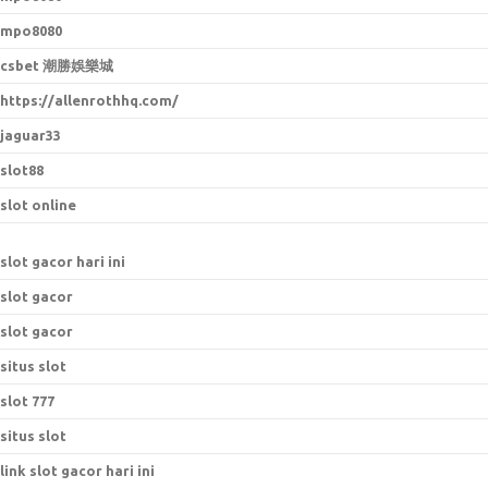
mpo8080
csbet 潮勝娛樂城
https://allenrothhq.com/
jaguar33
slot88
slot online
slot gacor hari ini
slot gacor
slot gacor
situs slot
slot 777
situs slot
link slot gacor hari ini