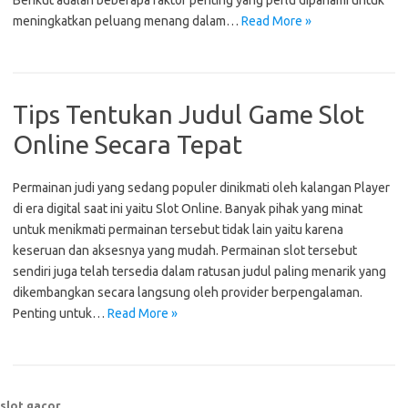
Berikut adalah beberapa faktor penting yang perlu dipahami untuk
meningkatkan peluang menang dalam…
Read More »
Tips Tentukan Judul Game Slot
Online Secara Tepat
Permainan judi yang sedang populer dinikmati oleh kalangan Player
di era digital saat ini yaitu Slot Online. Banyak pihak yang minat
untuk menikmati permainan tersebut tidak lain yaitu karena
keseruan dan aksesnya yang mudah. Permainan slot tersebut
sendiri juga telah tersedia dalam ratusan judul paling menarik yang
dikembangkan secara langsung oleh provider berpengalaman.
Penting untuk…
Read More »
slot gacor