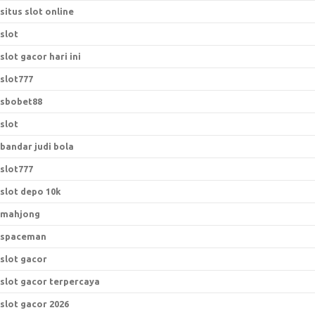
situs slot online
slot
slot gacor hari ini
slot777
sbobet88
slot
bandar judi bola
slot777
slot depo 10k
mahjong
spaceman
slot gacor
slot gacor terpercaya
slot gacor 2026