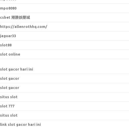
mpo8080
csbet 潮勝娛樂城
https://allenrothhq.com/
jaguar33
slot88
slot online
slot gacor hari ini
slot gacor
slot gacor
situs slot
slot 777
situs slot
link slot gacor hari ini