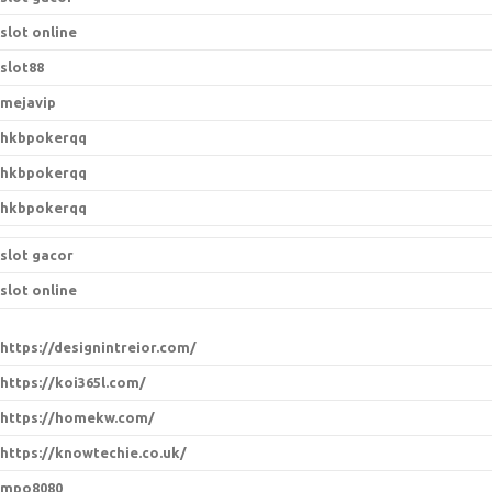
slot online
slot88
mejavip
hkbpokerqq
hkbpokerqq
hkbpokerqq
slot gacor
slot online
https://designintreior.com/
https://koi365l.com/
https://homekw.com/
https://knowtechie.co.uk/
mpo8080