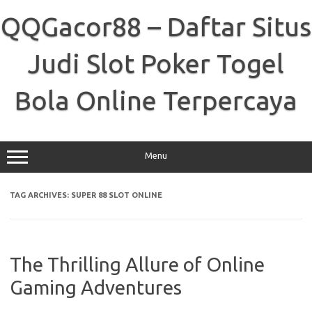
Skip
to
QQGacor88 – Daftar Situs
content
Judi Slot Poker Togel
Bola Online Terpercaya
Menu
TAG ARCHIVES:
SUPER 88 SLOT ONLINE
The Thrilling Allure of Online
Gaming Adventures