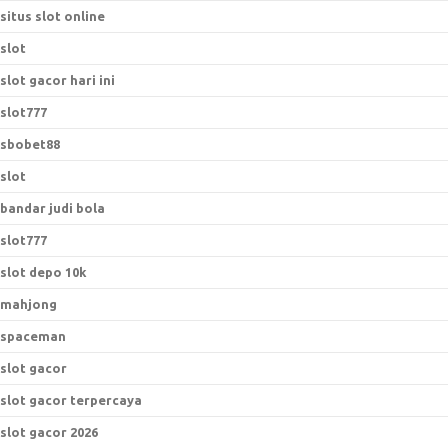
situs slot online
slot
slot gacor hari ini
slot777
sbobet88
slot
bandar judi bola
slot777
slot depo 10k
mahjong
spaceman
slot gacor
slot gacor terpercaya
slot gacor 2026