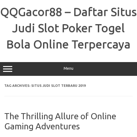
Skip
to
QQGacor88 – Daftar Situs
content
Judi Slot Poker Togel
Bola Online Terpercaya
Menu
TAG ARCHIVES:
SITUS JUDI SLOT TERBARU 2019
The Thrilling Allure of Online
Gaming Adventures