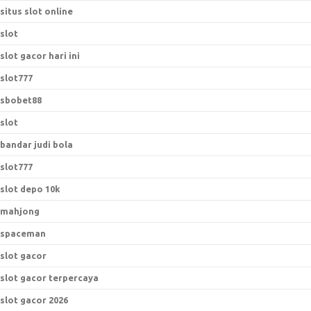
situs slot online
slot
slot gacor hari ini
slot777
sbobet88
slot
bandar judi bola
slot777
slot depo 10k
mahjong
spaceman
slot gacor
slot gacor terpercaya
slot gacor 2026