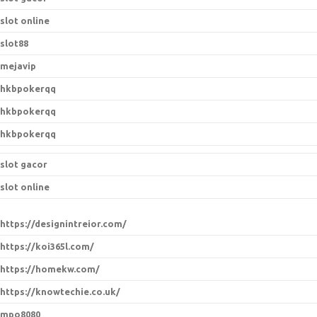
slot online
slot88
mejavip
hkbpokerqq
hkbpokerqq
hkbpokerqq
slot gacor
slot online
https://designintreior.com/
https://koi365l.com/
https://homekw.com/
https://knowtechie.co.uk/
mpo8080