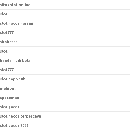
situs slot online
slot
slot gacor hari ini
slot777
sbobet88
slot
bandar judi bola
slot777
slot depo 10k
mahjong
spaceman
slot gacor
slot gacor terpercaya
slot gacor 2026