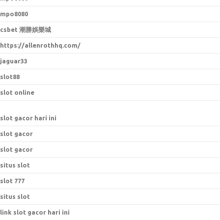
mpo8080
csbet 潮勝娛樂城
https://allenrothhq.com/
jaguar33
slot88
slot online
slot gacor hari ini
slot gacor
slot gacor
situs slot
slot 777
situs slot
link slot gacor hari ini