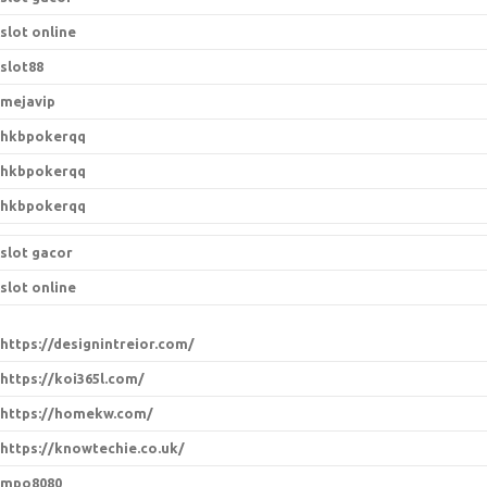
slot online
slot88
mejavip
hkbpokerqq
hkbpokerqq
hkbpokerqq
slot gacor
slot online
https://designintreior.com/
https://koi365l.com/
https://homekw.com/
https://knowtechie.co.uk/
mpo8080