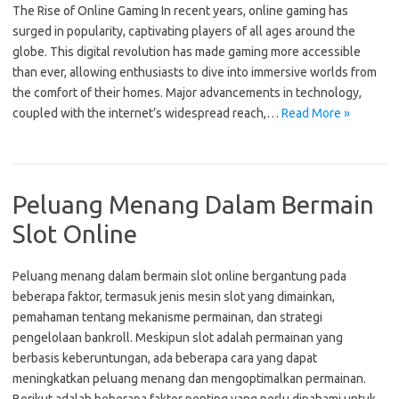
The Rise of Online Gaming In recent years, online gaming has
surged in popularity, captivating players of all ages around the
globe. This digital revolution has made gaming more accessible
than ever, allowing enthusiasts to dive into immersive worlds from
the comfort of their homes. Major advancements in technology,
coupled with the internet’s widespread reach,…
Read More »
Peluang Menang Dalam Bermain
Slot Online
Peluang menang dalam bermain slot online bergantung pada
beberapa faktor, termasuk jenis mesin slot yang dimainkan,
pemahaman tentang mekanisme permainan, dan strategi
pengelolaan bankroll. Meskipun slot adalah permainan yang
berbasis keberuntungan, ada beberapa cara yang dapat
meningkatkan peluang menang dan mengoptimalkan permainan.