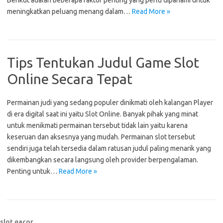
Berikut adalah beberapa faktor penting yang perlu dipahami untuk
meningkatkan peluang menang dalam…
Read More »
Tips Tentukan Judul Game Slot
Online Secara Tepat
Permainan judi yang sedang populer dinikmati oleh kalangan Player
di era digital saat ini yaitu Slot Online. Banyak pihak yang minat
untuk menikmati permainan tersebut tidak lain yaitu karena
keseruan dan aksesnya yang mudah. Permainan slot tersebut
sendiri juga telah tersedia dalam ratusan judul paling menarik yang
dikembangkan secara langsung oleh provider berpengalaman.
Penting untuk…
Read More »
slot gacor