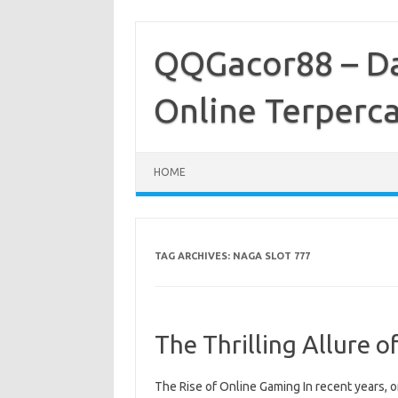
Skip
to
content
QQGacor88 – Daf
Online Terperc
HOME
TAG ARCHIVES:
NAGA SLOT 777
The Thrilling Allure 
The Rise of Online Gaming In recent years, o