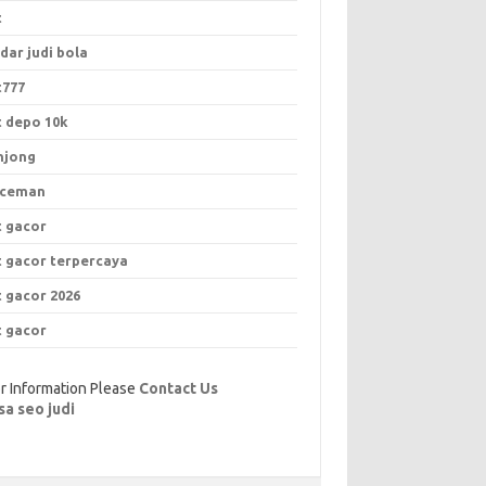
t
dar judi bola
t777
t depo 10k
hjong
aceman
t gacor
t gacor terpercaya
t gacor 2026
t gacor
r Information Please
Contact Us
sa seo judi