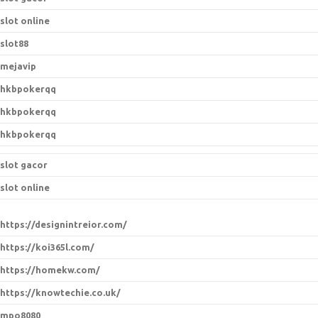
slot online
slot88
mejavip
hkbpokerqq
hkbpokerqq
hkbpokerqq
slot gacor
slot online
https://designintreior.com/
https://koi365l.com/
https://homekw.com/
https://knowtechie.co.uk/
mpo8080