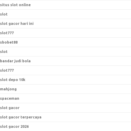
situs slot online
slot
slot gacor hari ini
slot777
sbobet88
slot
bandar judi bola
slot777
slot depo 10k
mahjong
spaceman
slot gacor
slot gacor terpercaya
slot gacor 2026