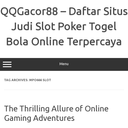
Skip
to
QQGacor88 – Daftar Situs
content
Judi Slot Poker Togel
Bola Online Terpercaya
Menu
TAG ARCHIVES:
MPO666 SLOT
The Thrilling Allure of Online
Gaming Adventures