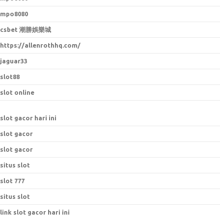
mpo8080
csbet 潮勝娛樂城
https://allenrothhq.com/
jaguar33
slot88
slot online
slot gacor hari ini
slot gacor
slot gacor
situs slot
slot 777
situs slot
link slot gacor hari ini